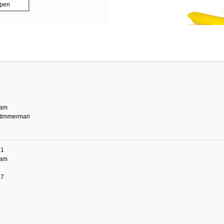
ppen
dam
timmerman
31
dam
67