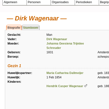
Algemeen
Personen
Organisaties
Periodieken
Begri
Dirk Wagenaar
Biografie
Stamboom
Geslacht:
Man
Vader:
Dirk Wagenaar
Moeder:
Johanna Geesiena Trijntiee
Schreuder
Geboren:
1831
Amster
Beroep:
scheeps
Gezin 1
Huwelijkspartner:
Maria Catharina Dallmeijer
geb. 18
Huwelijk:
1 Feb 1854
Amster
Kinderen:
Hendrik Casper Wagenaar
geb. 18