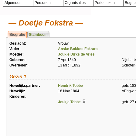
Algemeen
Personen
Organisaties
Periodieken
Begri
Doetje Fokstra
Biografie
Stamboom
Geslacht:
Vrouw
Vader:
Anske Bokkes Fokstra
Moeder:
Joukje Dirks de Vries
Geboren:
7 Apr 1840
Nijehas
Overleden:
13 MRT 1892
Schoter
Gezin 1
Huwelijkspartner:
Hendrik Tobbe
geb. 183
Huwelijk:
18 Nov 1864
AEngwir
Kinderen:
Joukje Tobbe
geb. 27 