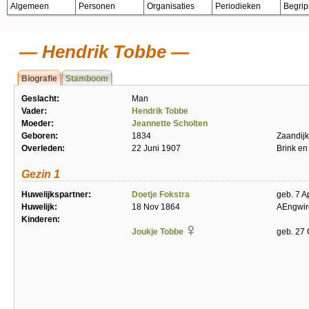
Algemeen
Personen
Organisaties
Periodieken
Begri
Hendrik Tobbe
Biografie
Stamboom
Geslacht:
Man
Vader:
Hendrik Tobbe
Moeder:
Jeannette Scholten
Geboren:
1834
Zaandijk
Overleden:
22 Juni 1907
Brink en
Gezin 1
Huwelijkspartner:
Doetje Fokstra
geb. 7 A
Huwelijk:
18 Nov 1864
AEngwir
Kinderen:
Joukje Tobbe
geb. 27 