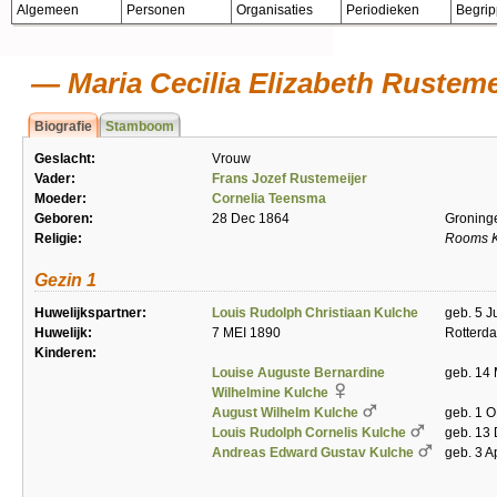
Algemeen
Personen
Organisaties
Periodieken
Begri
Maria Cecilia Elizabeth Rusteme
Biografie
Stamboom
Geslacht:
Vrouw
Vader:
Frans Jozef Rustemeijer
Moeder:
Cornelia Teensma
Geboren:
28 Dec 1864
Groning
Religie:
Rooms K
Gezin 1
Huwelijkspartner:
Louis Rudolph Christiaan Kulche
geb. 5 J
Huwelijk:
7 MEI 1890
Rotterd
Kinderen:
Louise Auguste Bernardine
geb. 14
Wilhelmine Kulche
August Wilhelm Kulche
geb. 1 O
Louis Rudolph Cornelis Kulche
geb. 13
Andreas Edward Gustav Kulche
geb. 3 A