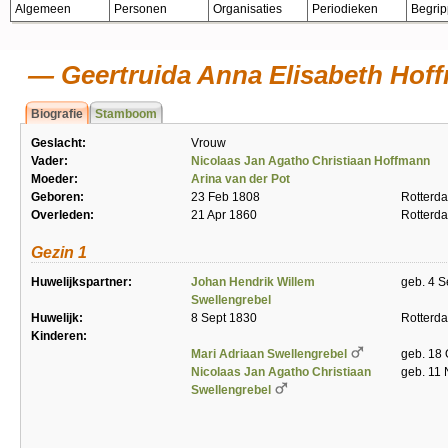
Algemeen
Personen
Organisaties
Periodieken
Begri
Geertruida Anna Elisabeth Hof
Biografie
Stamboom
Geslacht:
Vrouw
Vader:
Nicolaas Jan Agatho Christiaan Hoffmann
Moeder:
Arina van der Pot
Geboren:
23 Feb 1808
Rotterd
Overleden:
21 Apr 1860
Rotterd
Gezin 1
Huwelijkspartner:
Johan Hendrik Willem
geb. 4 S
Swellengrebel
Huwelijk:
8 Sept 1830
Rotterd
Kinderen:
Mari Adriaan Swellengrebel
geb. 18 
Nicolaas Jan Agatho Christiaan
geb. 11 
Swellengrebel