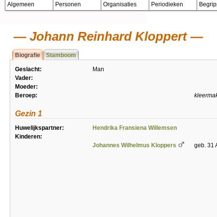
Algemeen
Personen
Organisaties
Periodieken
Begri
Johann Reinhard Kloppert
Biografie
Stamboom
Geslacht:
Man
Vader:
Moeder:
Beroep:
kleerma
Gezin 1
Huwelijkspartner:
Hendrika Fransiena Willemsen
Kinderen:
Johannes Wilhelmus Kloppers
geb. 31