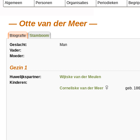
Algemeen
Personen
Organisaties
Periodieken
Begri
Otte van der Meer
Biografie
Stamboom
Geslacht:
Man
Vader:
Moeder:
Gezin 1
Huwelijkspartner:
Wijtske van der Meulen
Kinderen:
Corneliske van der Meer
geb. 18