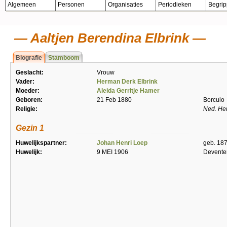
Algemeen
Personen
Organisaties
Periodieken
Begri
Aaltjen Berendina Elbrink
Biografie
Stamboom
Geslacht:
Vrouw
Vader:
Herman Derk Elbrink
Moeder:
Aleida Gerritje Hamer
Geboren:
21 Feb 1880
Borculo
Religie:
Ned. He
Gezin 1
Huwelijkspartner:
Johan Henri Loep
geb. 18
Huwelijk:
9 MEI 1906
Devente