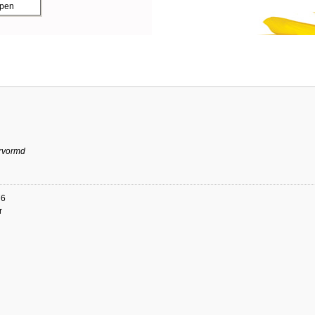
ppen
rvormd
76
r