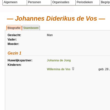
Algemeen
Personen
Organisaties
Periodieken
Begri
Johannes Diderikus de Vos
Biografie
Stamboom
Geslacht:
Man
Vader:
Moeder:
Gezin 1
Huwelijkspartner:
Johanna de Jong
Kinderen:
Willemina de Vos
geb. 28 