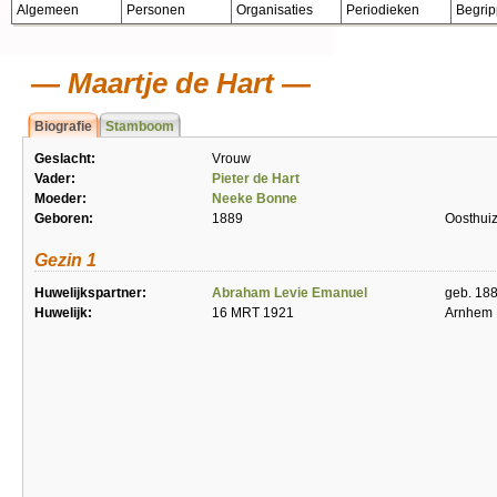
Algemeen
Personen
Organisaties
Periodieken
Begri
Maartje de Hart
Biografie
Stamboom
Geslacht:
Vrouw
Vader:
Pieter de Hart
Moeder:
Neeke Bonne
Geboren:
1889
Oosthui
Gezin 1
Huwelijkspartner:
Abraham Levie Emanuel
geb. 18
Huwelijk:
16 MRT 1921
Arnhem