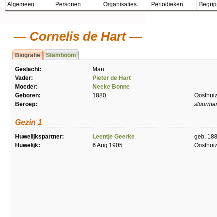
Algemeen
Personen
Organisaties
Periodieken
Begri
Cornelis de Hart
Biografie
Stamboom
Geslacht:
Man
Vader:
Pieter de Hart
Moeder:
Neeke Bonne
Geboren:
1880
Oosthui
Beroep:
stuurma
Gezin 1
Huwelijkspartner:
Leentje Geerke
geb. 18
Huwelijk:
6 Aug 1905
Oosthui