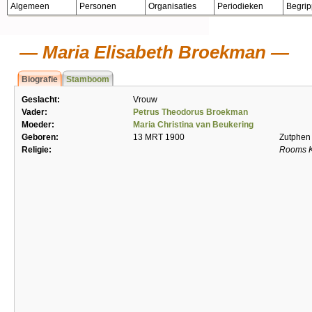
Algemeen
Personen
Organisaties
Periodieken
Begri
Maria Elisabeth Broekman
Biografie
Stamboom
Geslacht:
Vrouw
Vader:
Petrus Theodorus Broekman
Moeder:
Maria Christina van Beukering
Geboren:
13 MRT 1900
Zutphen
Religie:
Rooms K