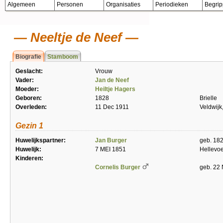
Algemeen
Personen
Organisaties
Periodieken
Begri
Neeltje de Neef
Biografie
Stamboom
Geslacht:
Vrouw
Vader:
Jan de Neef
Moeder:
Heiltje Hagers
Geboren:
1828
Brielle
Overleden:
11 Dec 1911
Veldwijk
Gezin 1
Huwelijkspartner:
Jan Burger
geb. 18
Huwelijk:
7 MEI 1851
Hellevoe
Kinderen:
Cornelis Burger
geb. 22