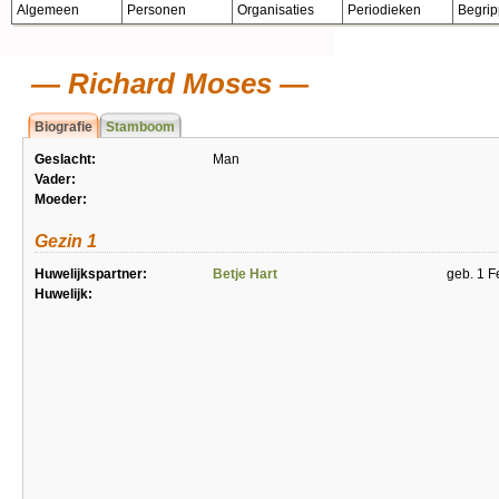
Algemeen
Personen
Organisaties
Periodieken
Begri
Richard Moses
Biografie
Stamboom
Geslacht:
Man
Vader:
Moeder:
Gezin 1
Huwelijkspartner:
Betje Hart
geb. 1 F
Huwelijk: