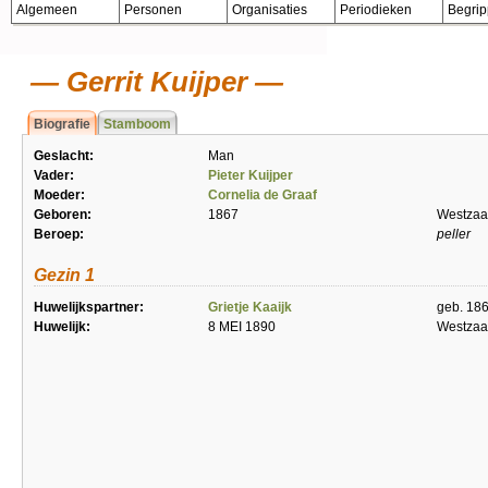
Algemeen
Personen
Organisaties
Periodieken
Begri
Gerrit Kuijper
Biografie
Stamboom
Geslacht:
Man
Vader:
Pieter Kuijper
Moeder:
Cornelia de Graaf
Geboren:
1867
Westza
Beroep:
peller
Gezin 1
Huwelijkspartner:
Grietje Kaaijk
geb. 186
Huwelijk:
8 MEI 1890
Westza