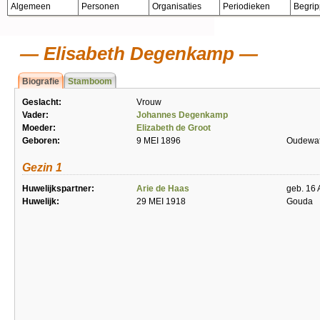
Algemeen
Personen
Organisaties
Periodieken
Begri
Elisabeth Degenkamp
Biografie
Stamboom
Geslacht:
Vrouw
Vader:
Johannes Degenkamp
Moeder:
Elizabeth de Groot
Geboren:
9 MEI 1896
Oudewat
Gezin 1
Huwelijkspartner:
Arie de Haas
geb. 16
Huwelijk:
29 MEI 1918
Gouda