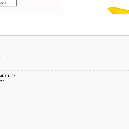
ppen
er
 MRT 1886
er