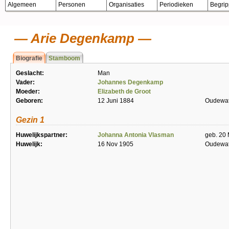
Algemeen
Personen
Organisaties
Periodieken
Begri
Arie Degenkamp
Biografie
Stamboom
Geslacht:
Man
Vader:
Johannes Degenkamp
Moeder:
Elizabeth de Groot
Geboren:
12 Juni 1884
Oudewat
Gezin 1
Huwelijkspartner:
Johanna Antonia Vlasman
geb. 20
Huwelijk:
16 Nov 1905
Oudewat