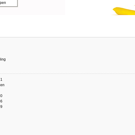
ppen
ling
41
zen
80
86
89