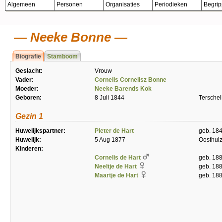
Algemeen
Personen
Organisaties
Periodieken
Begri
Neeke Bonne
Biografie
Stamboom
Geslacht:
Vrouw
Vader:
Cornelis Cornelisz Bonne
Moeder:
Neeke Barends Kok
Geboren:
8 Juli 1844
Terschel
Gezin 1
Huwelijkspartner:
Pieter de Hart
geb. 18
Huwelijk:
5 Aug 1877
Oosthui
Kinderen:
Cornelis de Hart
geb. 18
Neeltje de Hart
geb. 18
Maartje de Hart
geb. 18