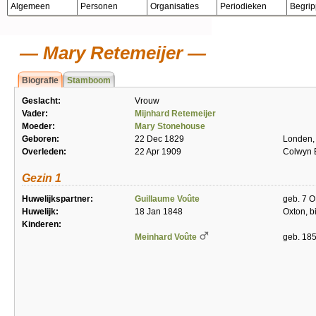
Algemeen
Personen
Organisaties
Periodieken
Begri
Mary Retemeijer
Biografie
Stamboom
Geslacht:
Vrouw
Vader:
Mijnhard Retemeijer
Moeder:
Mary Stonehouse
Geboren:
22 Dec 1829
Londen,
Overleden:
22 Apr 1909
Colwyn 
Gezin 1
Huwelijkspartner:
Guillaume Voûte
geb. 7 O
Huwelijk:
18 Jan 1848
Oxton, b
Kinderen:
Meinhard Voûte
geb. 185