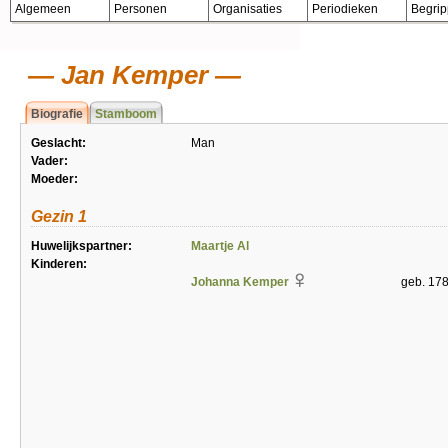
Algemeen
Personen
Organisaties
Periodieken
Begri
Jan Kemper
Biografie
Stamboom
Geslacht:
Man
Vader:
Moeder:
Gezin 1
Huwelijkspartner:
Maartje Al
Kinderen:
Johanna Kemper
geb. 17