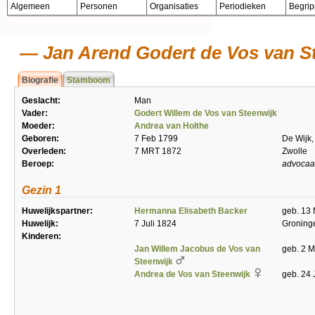
Algemeen
Personen
Organisaties
Periodieken
Begri
Jan Arend Godert de Vos van S
Biografie
Stamboom
Geslacht:
Man
Vader:
Godert Willem de Vos van Steenwijk
Moeder:
Andrea van Holthe
Geboren:
7 Feb 1799
De Wijk,
Overleden:
7 MRT 1872
Zwolle
Beroep:
advocaa
Gezin 1
Huwelijkspartner:
Hermanna Elisabeth Backer
geb. 13
Huwelijk:
7 Juli 1824
Groning
Kinderen:
Jan Willem Jacobus de Vos van
geb. 2 
Steenwijk
Andrea de Vos van Steenwijk
geb. 24 