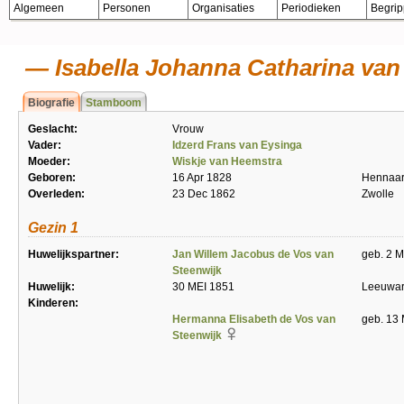
Algemeen
Personen
Organisaties
Periodieken
Begri
Isabella Johanna Catharina van
Biografie
Stamboom
Geslacht:
Vrouw
Vader:
Idzerd Frans van Eysinga
Moeder:
Wiskje van Heemstra
Geboren:
16 Apr 1828
Hennaar
Overleden:
23 Dec 1862
Zwolle
Gezin 1
Huwelijkspartner:
Jan Willem Jacobus de Vos van
geb. 2 
Steenwijk
Huwelijk:
30 MEI 1851
Leeuwa
Kinderen:
Hermanna Elisabeth de Vos van
geb. 13 
Steenwijk