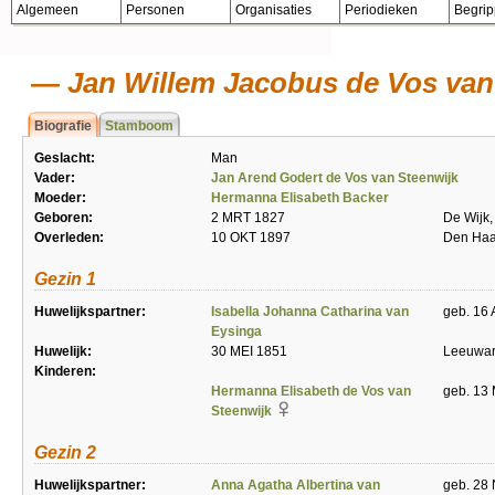
Algemeen
Personen
Organisaties
Periodieken
Begri
Jan Willem Jacobus de Vos van
Biografie
Stamboom
Geslacht:
Man
Vader:
Jan Arend Godert de Vos van Steenwijk
Moeder:
Hermanna Elisabeth Backer
Geboren:
2 MRT 1827
De Wijk,
Overleden:
10 OKT 1897
Den Ha
Gezin 1
Huwelijkspartner:
Isabella Johanna Catharina van
geb. 16 
Eysinga
Huwelijk:
30 MEI 1851
Leeuwa
Kinderen:
Hermanna Elisabeth de Vos van
geb. 13 
Steenwijk
Gezin 2
Huwelijkspartner:
Anna Agatha Albertina van
geb. 28 