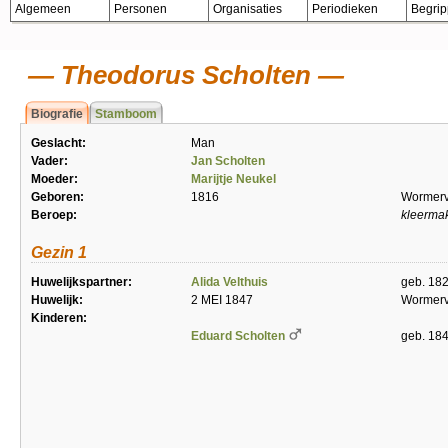
Algemeen
Personen
Organisaties
Periodieken
Begri
Theodorus Scholten
Biografie
Stamboom
Geslacht:
Man
Vader:
Jan Scholten
Moeder:
Marijtje Neukel
Geboren:
1816
Wormerv
Beroep:
kleerma
Gezin 1
Huwelijkspartner:
Alida Velthuis
geb. 18
Huwelijk:
2 MEI 1847
Wormerv
Kinderen:
Eduard Scholten
geb. 18