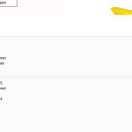
ppen
eer
ker
25
eer
44