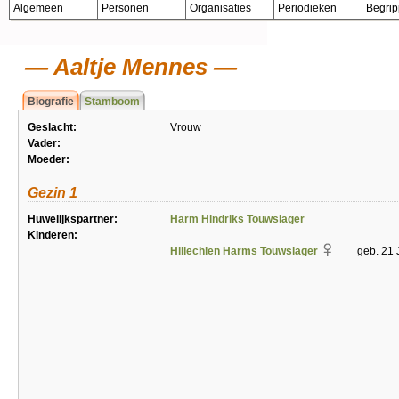
Algemeen
Personen
Organisaties
Periodieken
Begri
Aaltje Mennes
Biografie
Stamboom
Geslacht:
Vrouw
Vader:
Moeder:
Gezin 1
Huwelijkspartner:
Harm Hindriks Touwslager
Kinderen:
Hillechien Harms Touwslager
geb. 21 