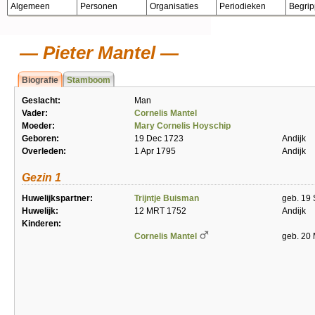
Algemeen
Personen
Organisaties
Periodieken
Begri
Pieter Mantel
Biografie
Stamboom
Geslacht:
Man
Vader:
Cornelis Mantel
Moeder:
Mary Cornelis Hoyschip
Geboren:
19 Dec 1723
Andijk
Overleden:
1 Apr 1795
Andijk
Gezin 1
Huwelijkspartner:
Trijntje Buisman
geb. 19 
Huwelijk:
12 MRT 1752
Andijk
Kinderen:
Cornelis Mantel
geb. 20 