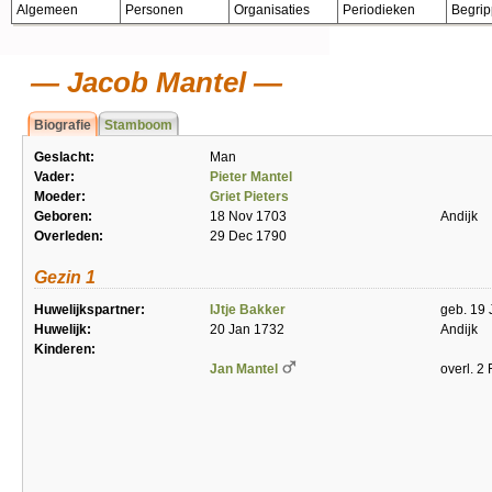
Algemeen
Personen
Organisaties
Periodieken
Begri
Jacob Mantel
Biografie
Stamboom
Geslacht:
Man
Vader:
Pieter Mantel
Moeder:
Griet Pieters
Geboren:
18 Nov 1703
Andijk
Overleden:
29 Dec 1790
Gezin 1
Huwelijkspartner:
IJtje Bakker
geb. 19 
Huwelijk:
20 Jan 1732
Andijk
Kinderen:
Jan Mantel
overl. 2