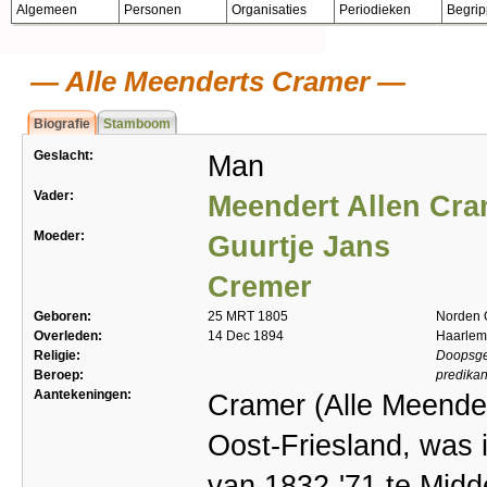
Algemeen
Personen
Organisaties
Periodieken
Begri
Alle Meenderts Cramer
Biografie
Stamboom
Geslacht:
Man
Vader:
Meendert Allen Cr
Moeder:
Guurtje Jans
Cremer
Geboren:
25 MRT 1805
Norden O
Overleden:
14 Dec 1894
Haarlem
Religie:
Doopsge
Beroep:
predikan
Aantekeningen:
Cramer (Alle Meender
Oost-Friesland, was 
van 1832-'71 te Midde