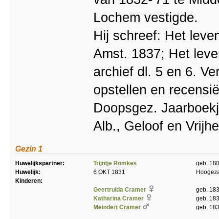
Lochem vestigde.
Hij schreef: Het lev
Amst. 1837; Het leven
archief dl. 5 en 6. V
opstellen en recensië
Doopsgez. Jaarboekje
Alb., Geloof en Vrijhe
Gezin 1
Huwelijkspartner:
Trijntje Romkes
geb. 180
Huwelijk:
6 OKT 1831
Hoogez
Kinderen:
Geertruida Cramer
geb. 183
Katharina Cramer
geb. 183
Meindert Cramer
geb. 183