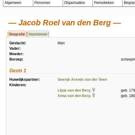
Algemeen
Personen
Organisaties
Periodieken
Begri
Jacob Roel van den Berg
Biografie
Stamboom
Geslacht:
Man
Vader:
Moeder:
Beroep:
scheep
Gezin 1
Huwelijkspartner:
Geertje Arends van der Veen
Kinderen:
Lijsje van den Berg
geb. 17
Anna van den Berg
geb. 180