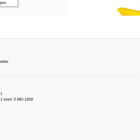
ppen
maker
91
1 overl. 5 MEI 1858