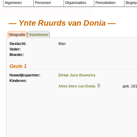
Algemeen
Personen
Organisaties
Periodieken
Begri
Ynte Ruurds van Donia
Biografie
Stamboom
Geslacht:
Man
Vader:
Moeder:
Gezin 1
Huwelijkspartner:
Dirkje Jans Boonstra
Kinderen:
Akke Intes van Donia
geb. 18