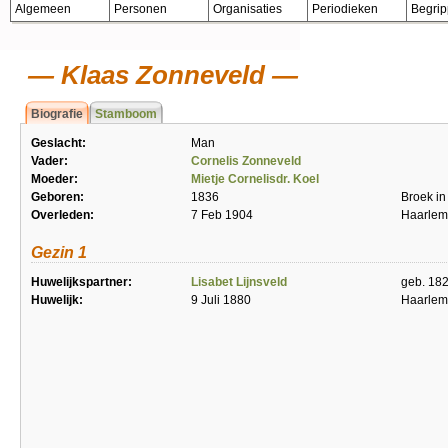
Algemeen
Personen
Organisaties
Periodieken
Begri
Klaas Zonneveld
Biografie
Stamboom
Geslacht:
Man
Vader:
Cornelis Zonneveld
Moeder:
Mietje Cornelisdr. Koel
Geboren:
1836
Broek in
Overleden:
7 Feb 1904
Haarle
Gezin 1
Huwelijkspartner:
Lisabet Lijnsveld
geb. 182
Huwelijk:
9 Juli 1880
Haarle