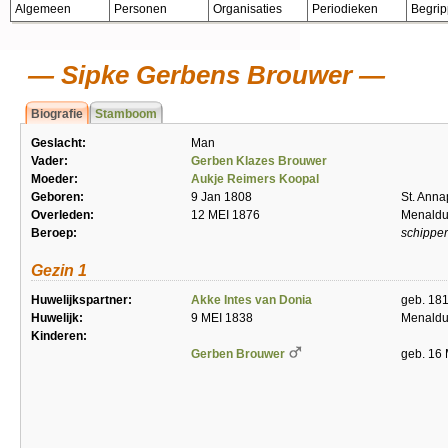
Algemeen
Personen
Organisaties
Periodieken
Begri
Sipke Gerbens Brouwer
Biografie
Stamboom
Geslacht:
Man
Vader:
Gerben Klazes Brouwer
Moeder:
Aukje Reimers Koopal
Geboren:
9 Jan 1808
St. Anna
Overleden:
12 MEI 1876
Menald
Beroep:
schipper
Gezin 1
Huwelijkspartner:
Akke Intes van Donia
geb. 18
Huwelijk:
9 MEI 1838
Menald
Kinderen:
Gerben Brouwer
geb. 16