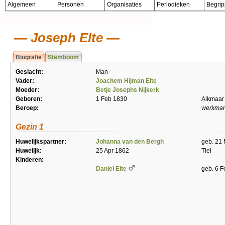
Algemeen
Personen
Organisaties
Periodieken
Begri
Joseph Elte
Biografie
Stamboom
Geslacht:
Man
Vader:
Joachem Hijman Elte
Moeder:
Betje Josephs Nijkerk
Geboren:
1 Feb 1830
Alkmaar
Beroep:
werkma
Gezin 1
Huwelijkspartner:
Johanna van den Bergh
geb. 21
Huwelijk:
25 Apr 1862
Tiel
Kinderen:
Daniel Elte
geb. 6 F