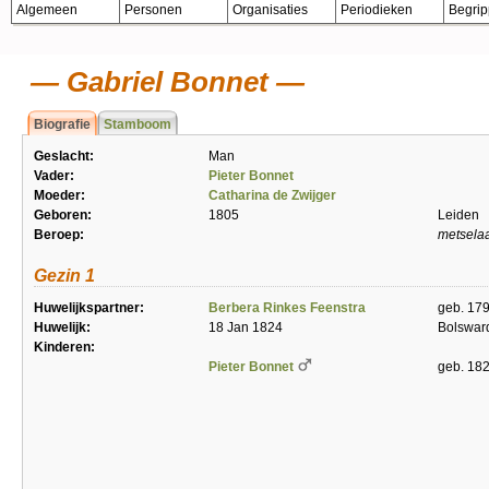
Algemeen
Personen
Organisaties
Periodieken
Begri
Gabriel Bonnet
Biografie
Stamboom
Geslacht:
Man
Vader:
Pieter Bonnet
Moeder:
Catharina de Zwijger
Geboren:
1805
Leiden
Beroep:
metsela
Gezin 1
Huwelijkspartner:
Berbera Rinkes Feenstra
geb. 17
Huwelijk:
18 Jan 1824
Bolswar
Kinderen:
Pieter Bonnet
geb. 182