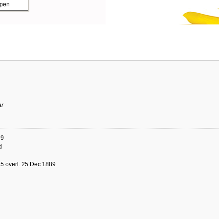
ppen
ar
99
d
5 overl. 25 Dec 1889