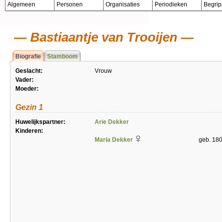
Algemeen
Personen
Organisaties
Periodieken
Begri
Bastiaantje van Trooijen
Biografie
Stamboom
Geslacht:
Vrouw
Vader:
Moeder:
Gezin 1
Huwelijkspartner:
Arie Dekker
Kinderen:
Maria Dekker
geb. 18