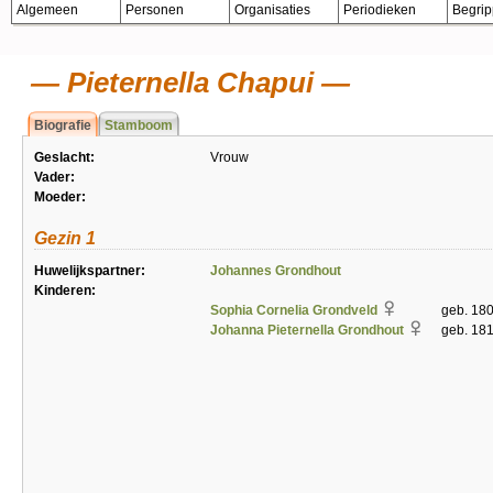
Algemeen
Personen
Organisaties
Periodieken
Begri
Pieternella Chapui
Biografie
Stamboom
Geslacht:
Vrouw
Vader:
Moeder:
Gezin 1
Huwelijkspartner:
Johannes Grondhout
Kinderen:
Sophia Cornelia Grondveld
geb. 180
Johanna Pieternella Grondhout
geb. 181