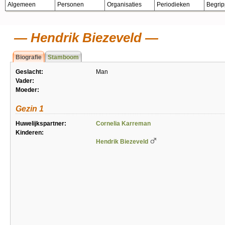
Algemeen
Personen
Organisaties
Periodieken
Begri
Hendrik Biezeveld
Biografie
Stamboom
Geslacht:
Man
Vader:
Moeder:
Gezin 1
Huwelijkspartner:
Cornelia Karreman
Kinderen:
Hendrik Biezeveld