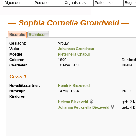
Algemeen
Personen
Organisaties
Periodieken
Begri
Sophia Cornelia Grondveld
Biografie
Stamboom
Geslacht:
Vrouw
Vader:
Johannes Grondhout
Moeder:
Pieternella Chapui
Geboren:
1809
Dordrec
Overleden:
10 Nov 1871
Brielle
Gezin 1
Huwelijkspartner:
Hendrik Biezeveld
Huwelijk:
14 Aug 1834
Breda
Kinderen:
Helena Biezeveld
geb. 2 N
Johanna Petronella Biezeveld
geb. 4 D