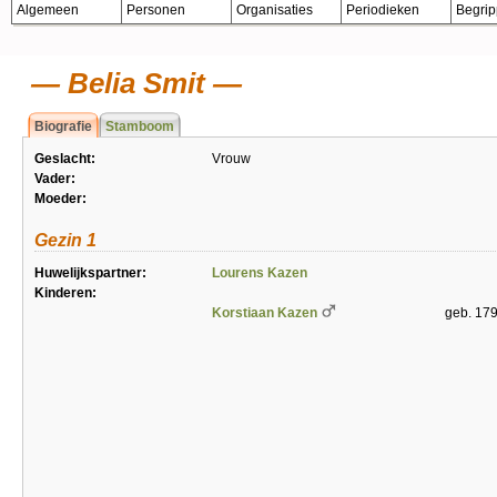
Algemeen
Personen
Organisaties
Periodieken
Begri
Belia Smit
Biografie
Stamboom
Geslacht:
Vrouw
Vader:
Moeder:
Gezin 1
Huwelijkspartner:
Lourens Kazen
Kinderen:
Korstiaan Kazen
geb. 17