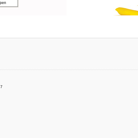
ppen
97