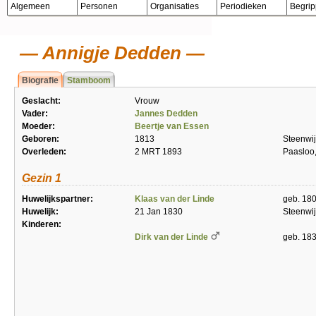
Algemeen
Personen
Organisaties
Periodieken
Begri
Annigje Dedden
Biografie
Stamboom
Geslacht:
Vrouw
Vader:
Jannes Dedden
Moeder:
Beertje van Essen
Geboren:
1813
Steenwi
Overleden:
2 MRT 1893
Paasloo
Gezin 1
Huwelijkspartner:
Klaas van der Linde
geb. 180
Huwelijk:
21 Jan 1830
Steenwi
Kinderen:
Dirk van der Linde
geb. 18