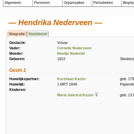
Algemeen
Personen
Organisaties
Periodieken
Begri
Hendrika Nederveen
Biografie
Stamboom
Geslacht:
Vrouw
Vader:
Cornelis Nederveen
Moeder:
Neeltje Nederlof
Geboren:
1822
Sliedrec
Gezin 1
Huwelijkspartner:
Korstiaan Kazen
geb. 17
Huwelijk:
1 MRT 1849
Papendr
Kinderen:
Maria Geertrui Kazen
geb. 13