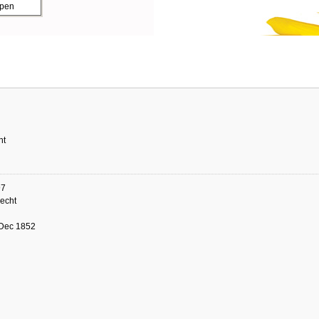
ppen
ht
97
echt
 Dec 1852