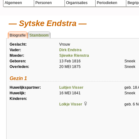
Algemeen
Personen
Organisaties
Periodieken
Begri
Sytske Endstra
Biografie
Stamboom
Geslacht:
Vrouw
Vader:
Dirk Endstra
Moeder:
Sjiewke Rienstra
Geboren:
13 Feb 1816
Sneek
Overleden:
20 MEI 1875
Sneek
Gezin 1
Huwelijkspartner:
Luitjen Visser
geb. 18 
Huwelijk:
16 MEI 1841
Sneek
Kinderen:
Lolkje Visser
geb. 6 N