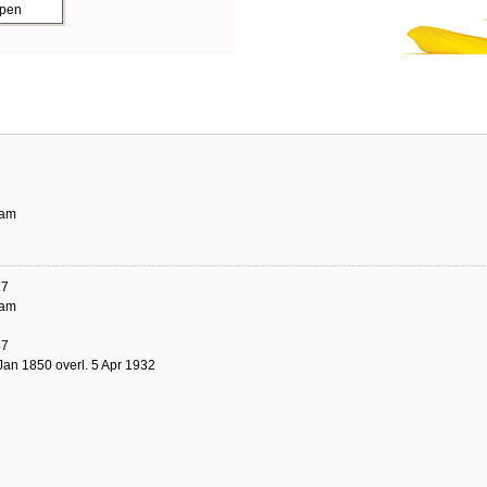
ppen
dam
17
dam
47
Jan 1850 overl. 5 Apr 1932