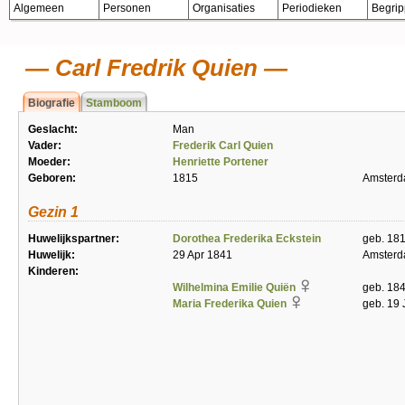
Algemeen
Personen
Organisaties
Periodieken
Begri
Carl Fredrik Quien
Biografie
Stamboom
Geslacht:
Man
Vader:
Frederik Carl Quien
Moeder:
Henriette Portener
Geboren:
1815
Amster
Gezin 1
Huwelijkspartner:
Dorothea Frederika Eckstein
geb. 18
Huwelijk:
29 Apr 1841
Amster
Kinderen:
Wilhelmina Emilie Quiën
geb. 18
Maria Frederika Quien
geb. 19 