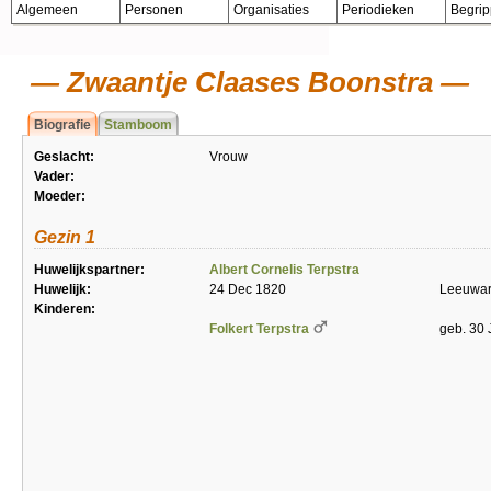
Algemeen
Personen
Organisaties
Periodieken
Begri
Zwaantje Claases Boonstra
Biografie
Stamboom
Geslacht:
Vrouw
Vader:
Moeder:
Gezin 1
Huwelijkspartner:
Albert Cornelis Terpstra
Huwelijk:
24 Dec 1820
Leeuwa
Kinderen:
Folkert Terpstra
geb. 30 