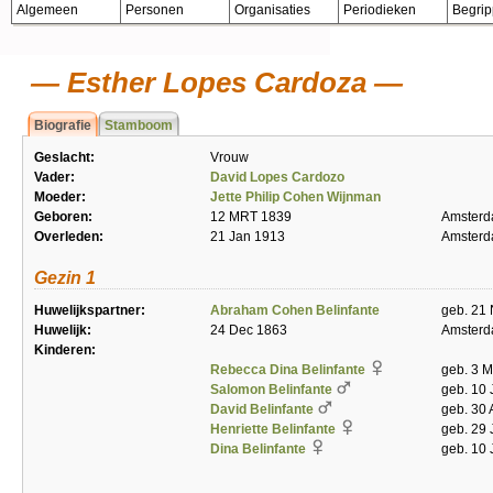
Algemeen
Personen
Organisaties
Periodieken
Begri
Esther Lopes Cardoza
Biografie
Stamboom
Geslacht:
Vrouw
Vader:
David Lopes Cardozo
Moeder:
Jette Philip Cohen Wijnman
Geboren:
12 MRT 1839
Amster
Overleden:
21 Jan 1913
Amster
Gezin 1
Huwelijkspartner:
Abraham Cohen Belinfante
geb. 21 
Huwelijk:
24 Dec 1863
Amster
Kinderen:
Rebecca Dina Belinfante
geb. 3 
Salomon Belinfante
geb. 10 
David Belinfante
geb. 30
Henriette Belinfante
geb. 29 
Dina Belinfante
geb. 10 