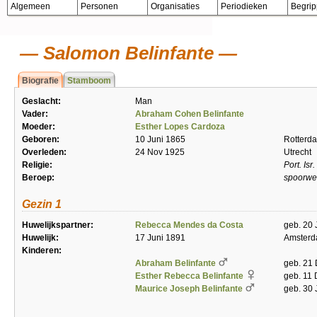
Algemeen
Personen
Organisaties
Periodieken
Begri
Salomon Belinfante
Biografie
Stamboom
Geslacht:
Man
Vader:
Abraham Cohen Belinfante
Moeder:
Esther Lopes Cardoza
Geboren:
10 Juni 1865
Rotterd
Overleden:
24 Nov 1925
Utrecht
Religie:
Port. Isr.
Beroep:
spoorweg
Gezin 1
Huwelijkspartner:
Rebecca Mendes da Costa
geb. 20 
Huwelijk:
17 Juni 1891
Amster
Kinderen:
Abraham Belinfante
geb. 21 
Esther Rebecca Belinfante
geb. 11
Maurice Joseph Belinfante
geb. 30 