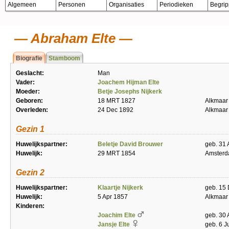
Algemeen
Personen
Organisaties
Periodieken
Begri
Abraham Elte
Biografie
Stamboom
Geslacht:
Man
Vader:
Joachem Hijman Elte
Moeder:
Betje Josephs Nijkerk
Geboren:
18 MRT 1827
Alkmaar
Overleden:
24 Dec 1892
Alkmaar
Gezin 1
Huwelijkspartner:
Beletje David Brouwer
geb. 31 
Huwelijk:
29 MRT 1854
Amster
Gezin 2
Huwelijkspartner:
Klaartje Nijkerk
geb. 15
Huwelijk:
5 Apr 1857
Alkmaar
Kinderen:
Joachim Elte
geb. 30 
Jansje Elte
geb. 6 J