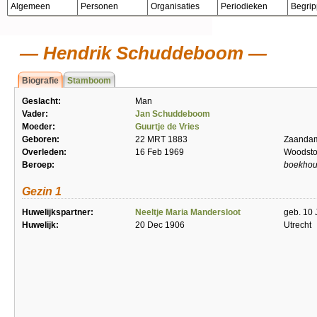
Algemeen
Personen
Organisaties
Periodieken
Begri
Hendrik Schuddeboom
Biografie
Stamboom
Geslacht:
Man
Vader:
Jan Schuddeboom
Moeder:
Guurtje de Vries
Geboren:
22 MRT 1883
Zaanda
Overleden:
16 Feb 1969
Woodsto
Beroep:
boekhou
Gezin 1
Huwelijkspartner:
Neeltje Maria Mandersloot
geb. 10 
Huwelijk:
20 Dec 1906
Utrecht