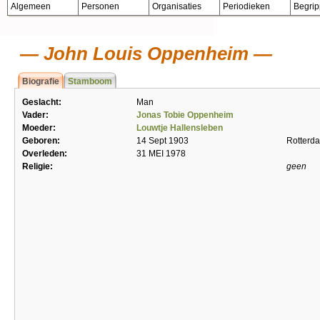
Algemeen
Personen
Organisaties
Periodieken
Begri
John Louis Oppenheim
Biografie
Stamboom
Geslacht:
Man
Vader:
Jonas Tobie Oppenheim
Moeder:
Louwtje Hallensleben
Geboren:
14 Sept 1903
Rotterd
Overleden:
31 MEI 1978
Religie:
geen