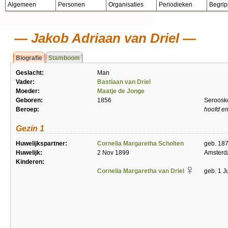
Algemeen
Personen
Organisaties
Periodieken
Begri
Jakob Adriaan van Driel
Biografie
Stamboom
Geslacht:
Man
Vader:
Bastiaan van Driel
Moeder:
Maatje de Jonge
Geboren:
1856
Seroosk
Beroep:
hoofd en
Gezin 1
Huwelijkspartner:
Cornelia Margaretha Scholten
geb. 18
Huwelijk:
2 Nov 1899
Amster
Kinderen:
Cornelia Margaretha van Driel
geb. 1 J